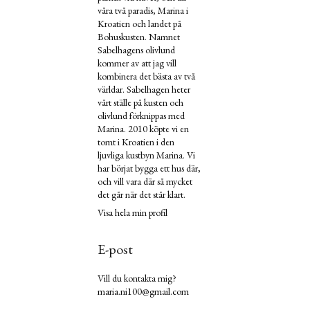
våra två paradis, Marina i
Kroatien och landet på
Bohuskusten. Namnet
Sabelhagens olivlund
kommer av att jag vill
kombinera det bästa av två
världar. Sabelhagen heter
vårt ställe på kusten och
olivlund förknippas med
Marina. 2010 köpte vi en
tomt i Kroatien i den
ljuvliga kustbyn Marina. Vi
har börjat bygga ett hus där,
och vill vara där så mycket
det går när det står klart.
Visa hela min profil
E-post
Vill du kontakta mig?
maria.ni100@gmail.com