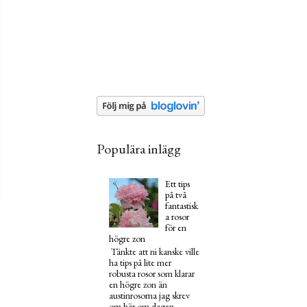
Populära inlägg
Ett tips
på två
fantastisk
a rosor
för en
högre zon
Tänkte att ni kanske ville
ha tips på lite mer
robusta rosor som klarar
en högre zon än
austinrosorna jag skrev
om här om dagen.