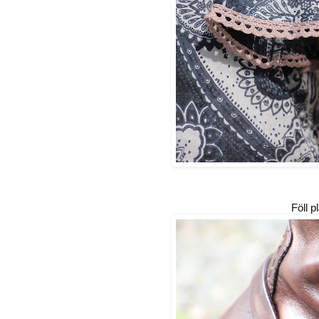
Föll p